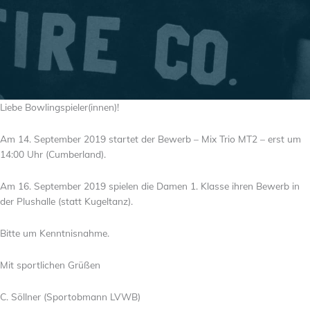
Liebe Bowlingspieler(innen)!
Am 14. September 2019 startet der Bewerb – Mix Trio MT2 – erst um
14:00 Uhr (Cumberland).
Am 16. September 2019 spielen die Damen 1. Klasse ihren Bewerb in
der Plushalle (statt Kugeltanz).
Bitte um Kenntnisnahme.
Mit sportlichen Grüßen
C. Söllner (Sportobmann LVWB)