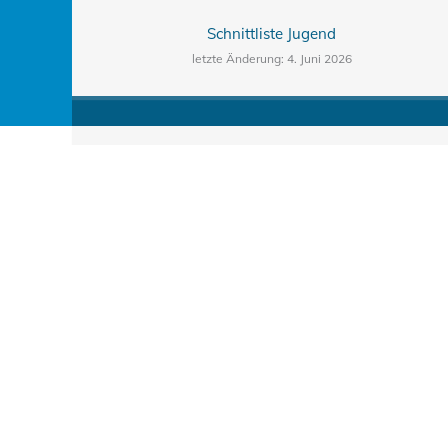
Schnittliste Jugend
letzte Änderung: 4. Juni 2026
Special League
letzte Änderung: 1. Juni 2026
Du erreichst uns
jeden 2. Mittwoch
von 18:30 bis 19:30 Uhr