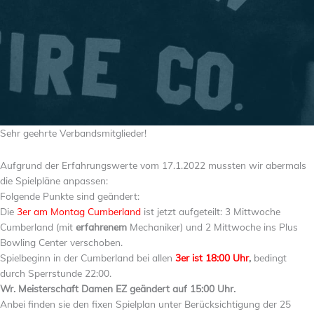
Sehr geehrte Verbandsmitglieder!
Aufgrund der Erfahrungswerte vom 17.1.2022 mussten wir abermals
die Spielpläne anpassen:
Folgende Punkte sind geändert:
Die
3er am Montag Cumberland
ist jetzt aufgeteilt: 3 Mittwoche
Cumberland (mit
erfahrenem
Mechaniker) und 2 Mittwoche ins Plus
Bowling Center verschoben.
Spielbeginn in der Cumberland bei allen
3er ist 18:00 Uhr
,
bedingt
durch Sperrstunde 22:00.
Wr. Meisterschaft Damen EZ geändert auf 15:00 Uhr.
Anbei finden sie den fixen Spielplan unter Berücksichtigung der 25