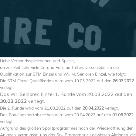
Liebe Verbandsspielerinnen und Spieler,
da zur Zeit sehr viele Corona Fälle auftreten, verschiebe ich die
Qualifikation zur STM Einzel und Wr. M. Senioren Einzel, wie folgt:
Die STM Einzel Qualifikation wird vom 19.03 2022 auf den
26.03.2022
verlegt.
Das Wr. Senioren Einzel 1. Runde vom 20.03.2022 auf den
30.03.2022
verlegt.
Die 2. Runde wird vom 21.03.2022 auf den
20.04.2022
verlegt.
Das Bowlingsportabzeichen wird vom 20.04.2022 auf den
01.06.2022
verlegt.
Aufgrund des großen Sportprogrammes nach der Wiederöffnung der
Anlagen, veranlasst uns das Sp- Programm zu gewissen Aktionen, die