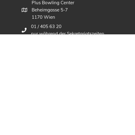
Plus Bowling Center
Beheimgasse 5-7
1170 Wien
01 / 405 63 20
nur während der Sekretariatszeiten
anmeldung@bowling-wien.at
Sponsoren und Partner