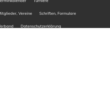
erminkalender
Turniere
itglieder, Vereine
Schriften, Formulare
Verband
Datenschutzerklärung
Impressum
Anmelden