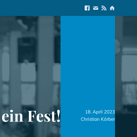
Link to Facebook
E-Mail us
Link to RSS Feed
Link to Start
ein Fest!
18. April 2023
Christian Körber