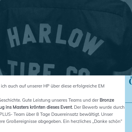
 ich auch auf unserer HP über diese erfolgreiche EM
Geschichte. Gute Leistung unseres Teams und der
Bronze
g ins Masters krönten dieses Event
. Der Bewerb wurde durch
 PLUS- Team über 8 Tage Dauereinsatz bewältigt. Unser
itere Großereignisse abgegeben. Ein herzliches „Danke schön“