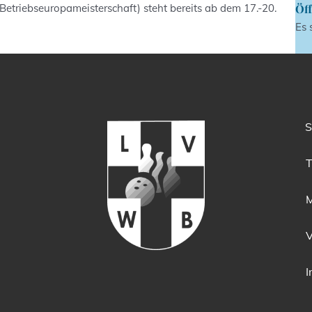
etriebseuropameisterschaft) steht bereits ab dem 17.-20.
Öff
Es 
S
T
M