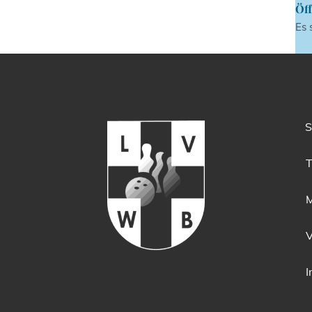
Öff
Es 
S
T
M