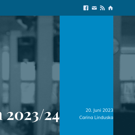
Link to Facebook
E-Mail us
Link to RSS Feed
Link to Start
 2023/24
20. Juni 2023
Carina Linduska