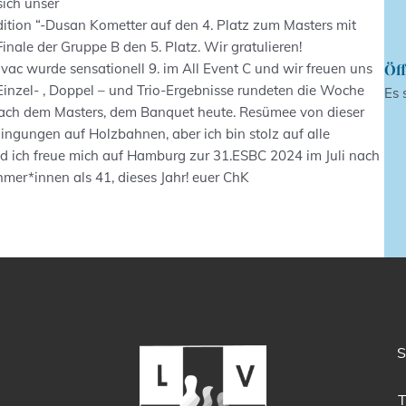
sich unser
dition “-Dusan Kometter auf den 4. Platz zum Masters mit
inale der Gruppe B den 5. Platz. Wir gratulieren!
ac wurde sensationell 9. im All Event C und wir freuen uns
Öff
Einzel- , Doppel – und Trio-Ergebnisse rundeten die Woche
Es 
ach dem Masters, dem Banquet heute. Resümee von dieser
ngungen auf Holzbahnen, aber ich bin stolz auf alle
d ich freue mich auf Hamburg zur 31.ESBC 2024 im Juli nach
mer*innen als 41, dieses Jahr! euer ChK
S
T