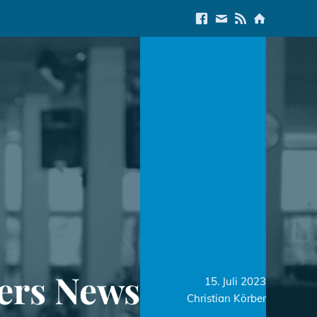
Link to Facebook
E-Mail us
Link to RSS Feed
Link to Start
ers News
15. Juli 2023
Christian Körber