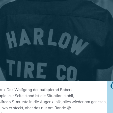
ank Doc Wolfgang der aufopfernd Robert
e zur Seite stand ist die Situation stabil,
lfredo S. musste in die Augenklinik, alles wieder am genesen,
, wo er steckt, aber das nur am Rande 🙂