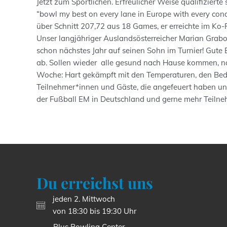
Jetzt zum Sportlichen. Erfreulicher Weise qualifizierte 
“bowl my best on every lane in Europe with every con
über Schnitt 207,72 aus 18 Games, er erreichte im Ko-F
Unser langjähriger Auslandsösterreicher Marian Grabov
schon nächstes Jahr auf seinen Sohn im Turnier! Gute 
ab. Sollen wieder alle gesund nach Hause kommen, n
Woche: Hart gekämpft mit den Temperaturen, den Bedi
Teilnehmer*innen und Gäste, die angefeuert haben un
der Fußball EM in Deutschland und gerne mehr Teilneh
Du erreichst uns
jeden 2. Mittwoch
von 18:30 bis 19:30 Uhr
Plus Bowling Center