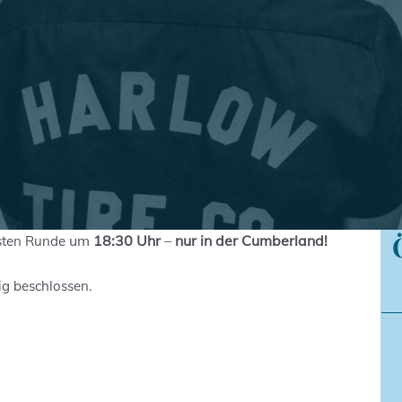
um
18:30 Uhr
–
nur in der Cumberland!
hsten Runde
g beschlossen.