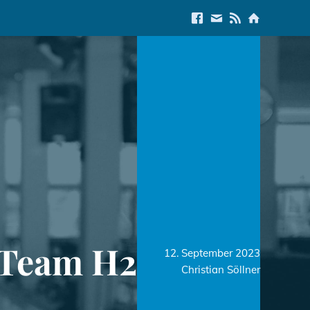
Link to Facebook
E-Mail us
Link to RSS Feed
Link to Start
r Team H2
12. September 2023
Christian Söllner