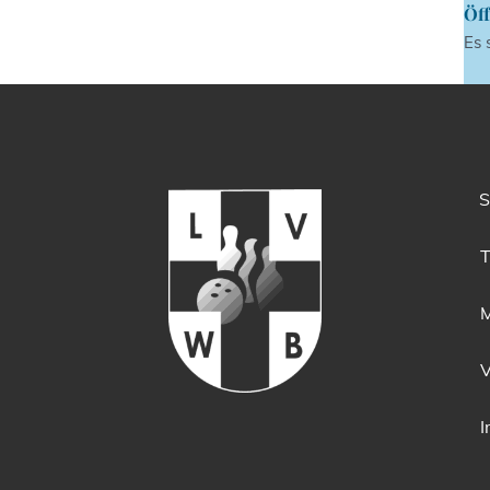
Öff
Es 
S
T
M