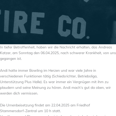
In tiefer Betroffenheit, haben wir die Nachricht erhalten, das Andreas
Katzer, am Sonntag den 06.04.2025, nach schwerer Krankheit, von uns
gegangen ist.
Andi hatte immer Bowling im Herzen und war viele Jahre in
verschiedenen Funktionen tätig (Schiedsrichter, Betriebsliga,
Unterstützung Plus Halle). Es war immer ein Vergnügen mit ihm zu
plaudern und seine Meinung zu hören. Andi mach’s gut da oben, wir
werden dich vermissen.
Die Urnenbeisetzung findet am 22.04.2025 am Friedhof
Stammersdorf-Zentral um 10 h statt.