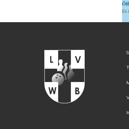
Öff
Es 
S
T
M