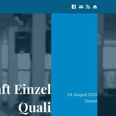
Link to Facebook
E-Mail us
Link to RSS Feed
Link to Start
t Einzel
24. August 2025
Quali
Quasel