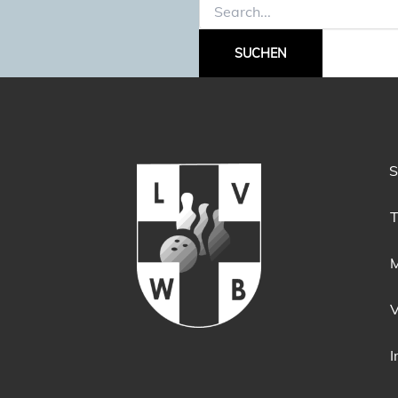
Suchen
nach:
S
T
M