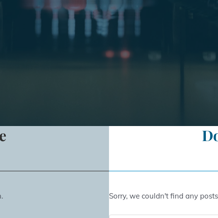
e
D
.
Sorry, we couldn't find any posts.