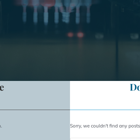
e
D
.
Sorry, we couldn't find any posts.