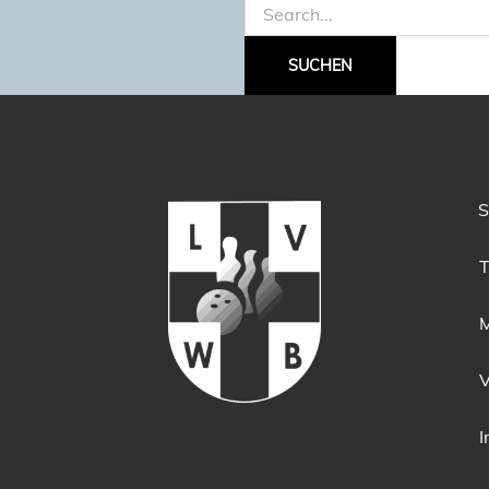
Suchen
nach:
S
T
M