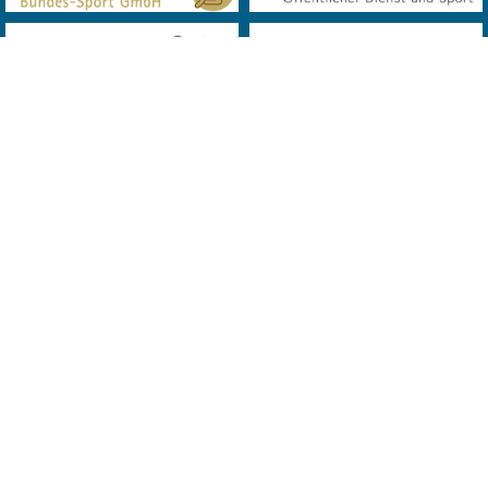
© 2019 Landes Verband Wien Bowling. All Rights Reserved. Powered
by
MQD