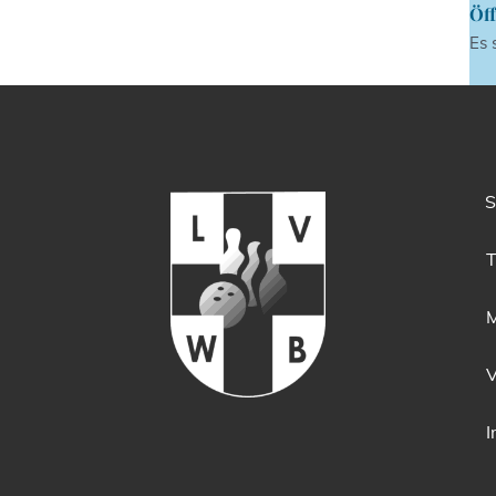
Öff
Es 
S
T
M