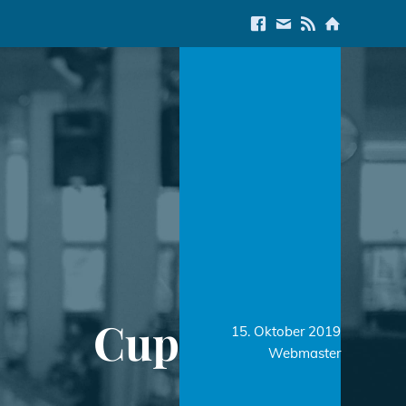
Link to Facebook
E-Mail us
Link to RSS Feed
Link to Start
Cup
15. Oktober 2019
Webmaster