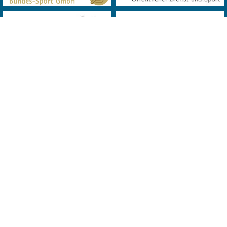
© 2019 Landes Verband Wien Bowling. All Rights Reserved. Powered
by
MQD