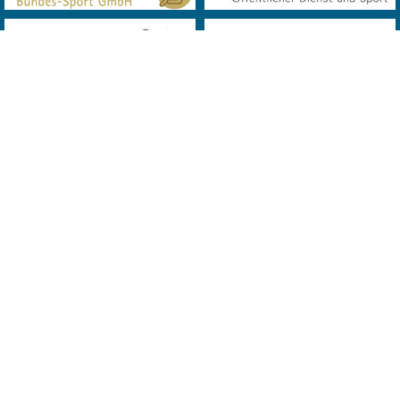
© 2019 Landes Verband Wien Bowling. All Rights Reserved. Powered
by
MQD