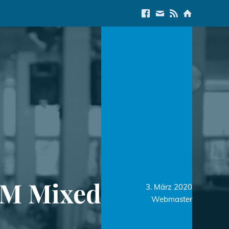
Link to Facebook
E-Mail us
Link to RSS Feed
Link to Start
ÖM Mixed
3. März 2020
Webmaster