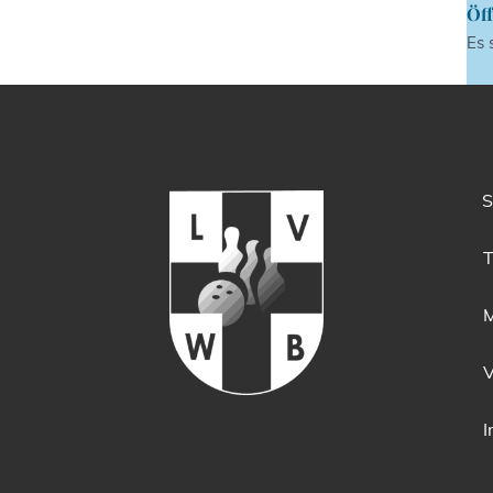
Öff
Es 
S
T
M