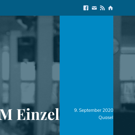
Link to Facebook
E-Mail us
Link to RSS Feed
Link to Start
TM Einzel
9. September 2020
Quasel