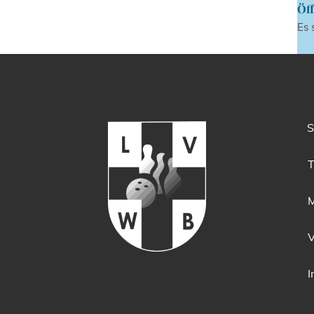
Öff
Es 
S
T
M