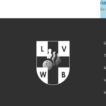
Öff
Es 
S
T
M