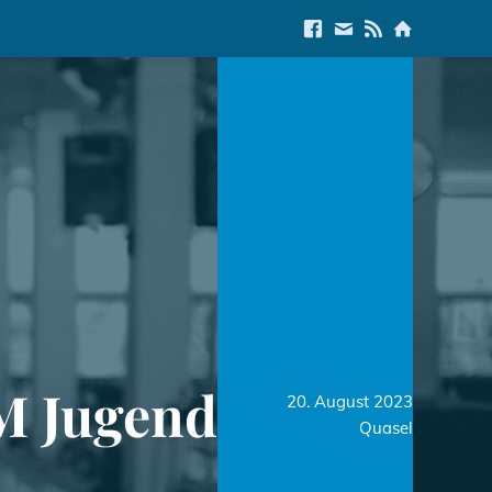
Link to Facebook
E-Mail us
Link to RSS Feed
Link to Start
M Jugend
20. August 2023
Quasel