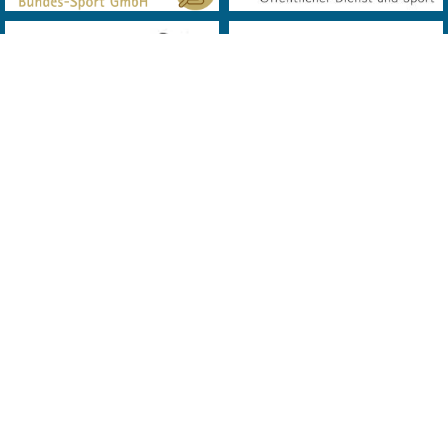
© 2019 Landes Verband Wien Bowling. All Rights Reserved. Powered
by
MQD