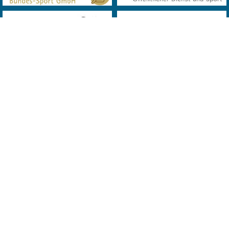
© 2019 Landes Verband Wien Bowling. All Rights Reserved. Powered
by
MQD