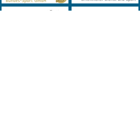
© 2019 Landes Verband Wien Bowling. All Rights Reserved. Powered
by
MQD