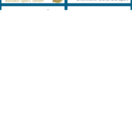
© 2019 Landes Verband Wien Bowling. All Rights Reserved. Powered
by
MQD