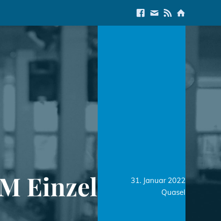
Link to Facebook
E-Mail us
Link to RSS Feed
Link to Start
M Einzel
31. Januar 2022
Quasel