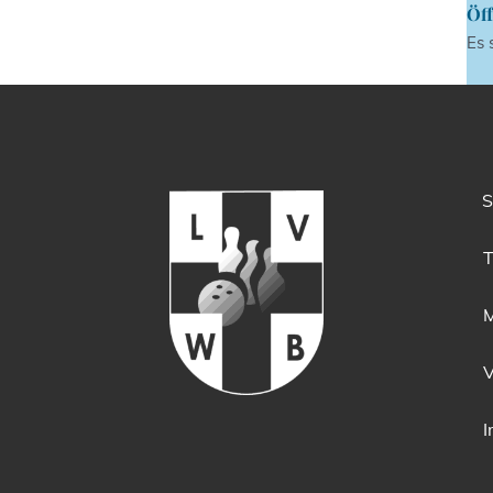
Öff
Es 
S
T
M