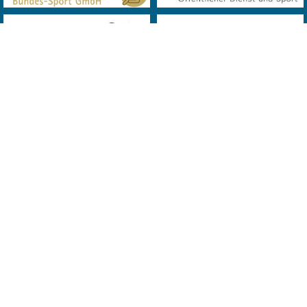
© 2019 Landes Verband Wien Bowling. All Rights Reserved. Powered
by
MQD