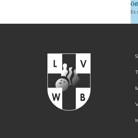
Öff
Es 
S
T
M