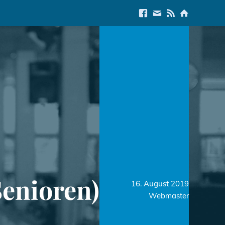
Link to Facebook
E-Mail us
Link to RSS Feed
Link to Start
Senioren)
16. August 2019
Webmaster