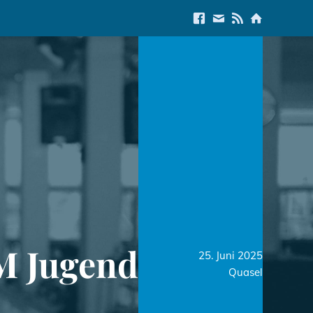
Link to Facebook
E-Mail us
Link to RSS Feed
Link to Start
 Jugend
25. Juni 2025
Quasel