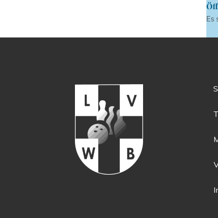
Öff
Es 
S
T
M