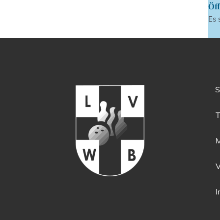
Öff
Es 
S
T
M