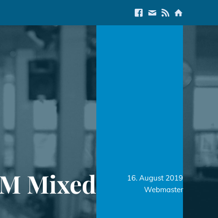
Link to Facebook
E-Mail us
Link to RSS Feed
Link to Start
M Mixed
16. August 2019
Webmaster