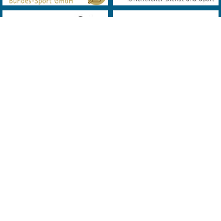
© 2019 Landes Verband Wien Bowling. All Rights Reserved. Powered
by
MQD