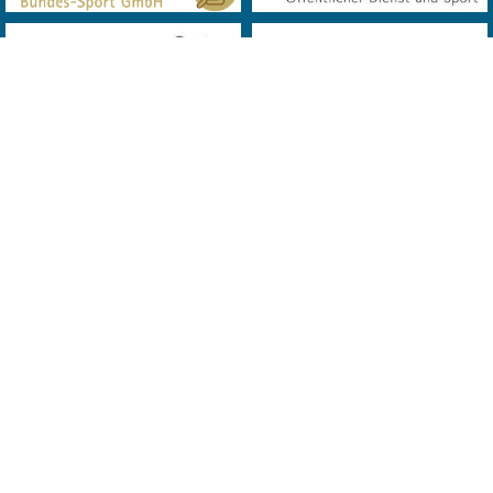
© 2019 Landes Verband Wien Bowling. All Rights Reserved. Powered
by
MQD