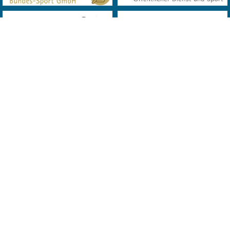
© 2019 Landes Verband Wien Bowling. All Rights Reserved. Powered
by
MQD