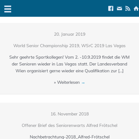
Zum
Link to Faceboo
E-Mail us
Link t
Lin
Inhalt
springen
20. Januar 2019
World Senior Championship 2019, WSrC 2019 Las Vegas
Sehr geehrte Sportkollegen! Vom 2. -10.9.2019 findet die WM
der Senioren wieder in Las Vegas statt. Der Landesverband
Wien organisiert gerne wieder eine Qualifikation zur […]
» Weiterlesen
→
16. November 2018
Offener Brief des Seniorenwarts Alfred Frötschel
Nachbetrachtung-2018_Alfred-Frötschel