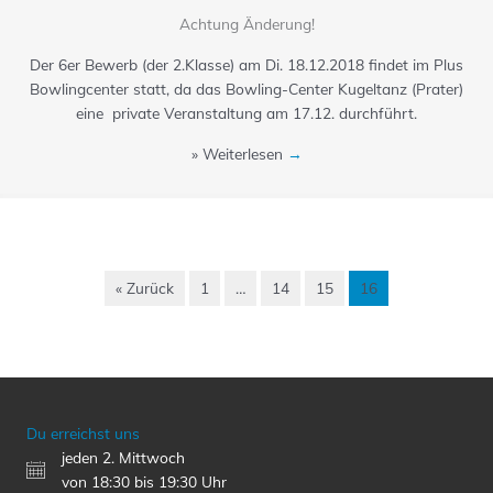
Achtung Änderung!
Der 6er Bewerb (der 2.Klasse) am Di. 18.12.2018 findet im Plus
Bowlingcenter statt, da das Bowling-Center Kugeltanz (Prater)
eine private Veranstaltung am 17.12. durchführt.
» Weiterlesen
→
« Zurück
1
…
14
15
16
Du erreichst uns
jeden 2. Mittwoch
von 18:30 bis 19:30 Uhr