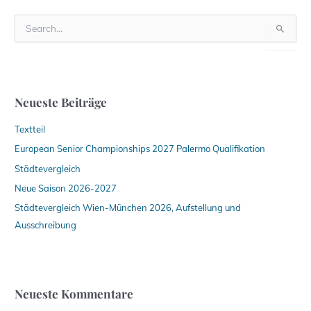
S
u
c
h
e
n
Neueste Beiträge
n
a
Textteil
c
h
European Senior Championships 2027 Palermo Qualifikation
:
Städtevergleich
Neue Saison 2026-2027
Städtevergleich Wien-München 2026, Aufstellung und
Ausschreibung
Neueste Kommentare