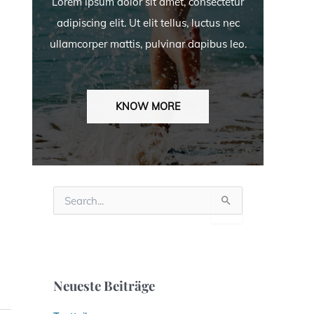
Lorem ipsum dolor sit amet, consectetur
adipiscing elit. Ut elit tellus, luctus nec
ullamcorper mattis, pulvinar dapibus leo.
KNOW MORE
S
u
c
h
e
n
n
Neueste Beiträge
a
c