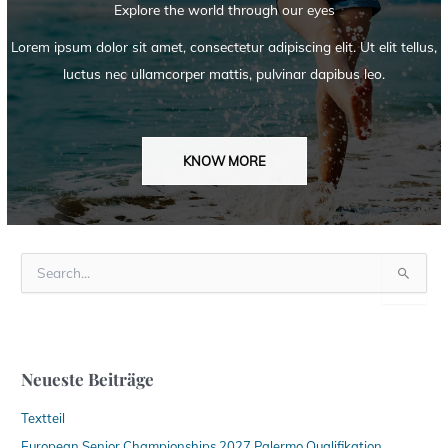
Explore the world through our eyes
Lorem ipsum dolor sit amet, consectetur adipiscing elit. Ut elit tellus,
luctus nec ullamcorper mattis, pulvinar dapibus leo.
KNOW MORE
S
u
c
h
e
n
Neueste Beiträge
n
a
Textteil
c
h
European Senior Championships 2027 Palermo Qualifikation