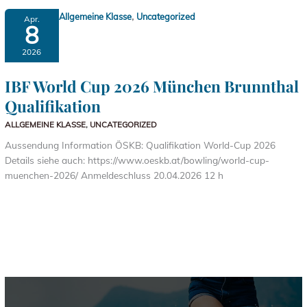
,
Allgemeine Klasse
Uncategorized
Apr.
8
2026
IBF World Cup 2026 München Brunnthal
Qualifikation
ALLGEMEINE KLASSE
,
UNCATEGORIZED
Aussendung Information ÖSKB: Qualifikation World-Cup 2026
Details siehe auch: https://www.oeskb.at/bowling/world-cup-
muenchen-2026/ Anmeldeschluss 20.04.2026 12 h