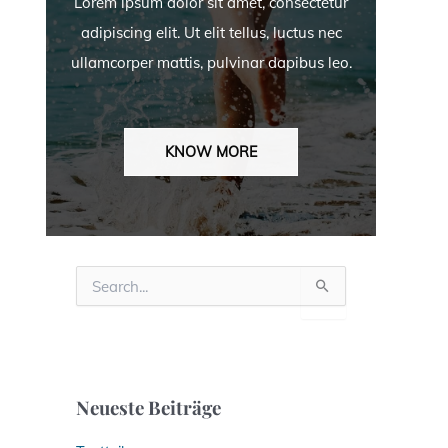
Lorem ipsum dolor sit amet, consectetur
adipiscing elit. Ut elit tellus, luctus nec
ullamcorper mattis, pulvinar dapibus leo.
KNOW MORE
S
u
c
h
e
n
n
Neueste Beiträge
a
c