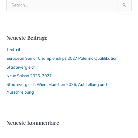
S
u
c
h
e
n
Neueste Beiträge
n
a
Textteil
c
h
European Senior Championships 2027 Palermo Qualifikation
:
Städtevergleich
Neue Saison 2026-2027
Städtevergleich Wien-München 2026, Aufstellung und
Ausschreibung
Neueste Kommentare