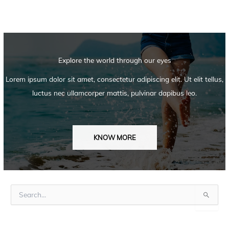
Explore the world through our eyes
Lorem ipsum dolor sit amet, consectetur adipiscing elit. Ut elit tellus,
luctus nec ullamcorper mattis, pulvinar dapibus leo.
KNOW MORE
S
u
c
h