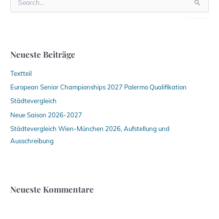
u
c
h
e
n
Neueste Beiträge
n
a
Textteil
c
h
European Senior Championships 2027 Palermo Qualifikation
:
Städtevergleich
Neue Saison 2026-2027
Städtevergleich Wien-München 2026, Aufstellung und
Ausschreibung
Neueste Kommentare