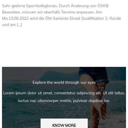
Sehr geehrte SportkollegInnen, Durch Änderung von ÖSKB
Bewerben, müssen wir ebenfalls Termine anpassen. Am
Mo.13.06.2022 wird die ÖM Senioren Einzel Qualifikation 2. Runde
und am […]
Explore the world through our eyes
Lorem ipsum dolor sit amet, consectetur adipiscing elit. Ut elit tellus,
luctus nec ullamcorper mattis, pulvinar dapibus leo.
KNOW MORE