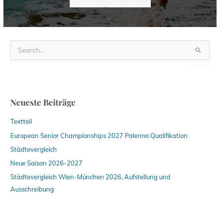
S
u
c
h
e
n
Neueste Beiträge
n
a
Textteil
c
h
European Senior Championships 2027 Palermo Qualifikation
:
Städtevergleich
Neue Saison 2026-2027
Städtevergleich Wien-München 2026, Aufstellung und
Ausschreibung