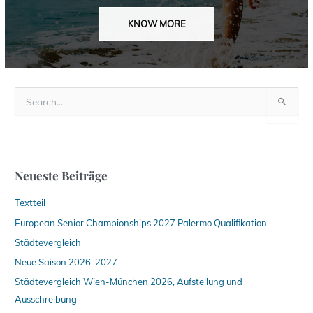
KNOW MORE
S
u
c
h
e
n
Neueste Beiträge
n
a
Textteil
c
h
European Senior Championships 2027 Palermo Qualifikation
:
Städtevergleich
Neue Saison 2026-2027
Städtevergleich Wien-München 2026, Aufstellung und
Ausschreibung