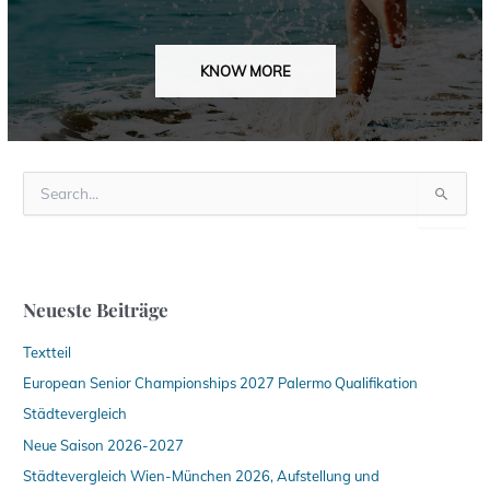
KNOW MORE
S
u
c
h
e
n
Neueste Beiträge
n
a
Textteil
c
h
European Senior Championships 2027 Palermo Qualifikation
:
Städtevergleich
Neue Saison 2026-2027
Städtevergleich Wien-München 2026, Aufstellung und