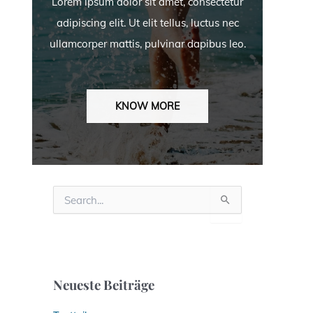
Lorem ipsum dolor sit amet, consectetur
adipiscing elit. Ut elit tellus, luctus nec
ullamcorper mattis, pulvinar dapibus leo.
KNOW MORE
S
u
c
h
e
n
n
Neueste Beiträge
a
c