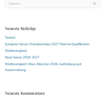
S
u
c
h
e
n
Neueste Beiträge
n
a
Textteil
c
h
European Senior Championships 2027 Palermo Qualifikation
:
Städtevergleich
Neue Saison 2026-2027
Städtevergleich Wien-München 2026, Aufstellung und
Ausschreibung
Neueste Kommentare